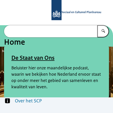
Naar de homepage van Sociaal en Cu
Sociaal en Cultureel Planbureau
Vu
Home
Beeld: © EMMA
De Staat van Ons
Beluister hier onze maandelijkse podcast,
waarin we bekijken hoe Nederland ervoor staat
op onder meer het gebied van samenleven en
kwaliteit van leven.
Menu
Over het SCP