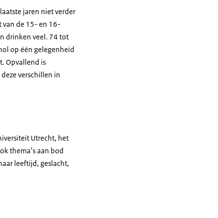
aatste jaren niet verder
t van de 15- en 16-
 drinken veel. 74 tot
ohol op één gelegenheid
. Opvallend is
deze verschillen in
versiteit Utrecht, het
 ook thema’s aan bod
ar leeftijd, geslacht,