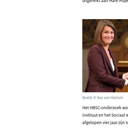
uitgereikt aan Hare Maj
Beeld: © Bas van Hattum
Het HBSC-onderzoek word
instituut en het Sociaal
afgelopen vier jaar zij