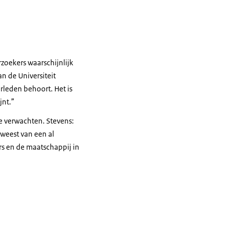
zoekers waarschijnlijk
n de Universiteit
erleden behoort. Het is
jnt.”
te verwachten. Stevens:
eweest van een al
s en de maatschappij in