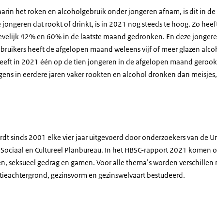
rin het roken en alcoholgebruik onder jongeren afnam, is dit in de l
jongeren dat rookt of drinkt, is in 2021 nog steeds te hoog. Zo heef
ievelijk 42% en 60% in de laatste maand gedronken. En deze jongeren
ruikers heeft de afgelopen maand weleens vijf of meer glazen alc
eft in 2021 één op de tien jongeren in de afgelopen maand gerookt
ens in eerdere jaren vaker rookten en alcohol dronken dan meisjes, 
t sinds 2001 elke vier jaar uitgevoerd door onderzoekers van de Uni
t Sociaal en Cultureel Planbureau. In het HBSC-rapport 2021 komen
, seksueel gedrag en gamen. Voor alle thema’s worden verschillen na
tieachtergrond, gezinsvorm en gezinswelvaart bestudeerd.