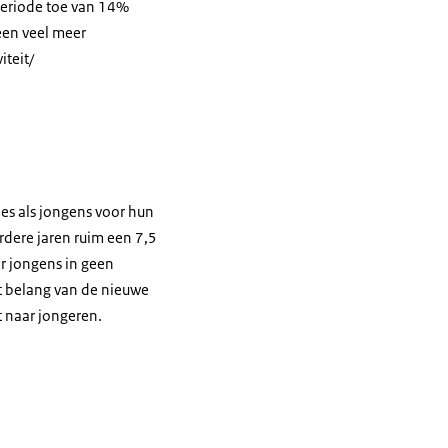
periode toe van 14%
een veel meer
teit/
jes als jongens voor hun
erdere jaren ruim een 7,5
r jongens in geen
t belang van de nieuwe
 naar jongeren.