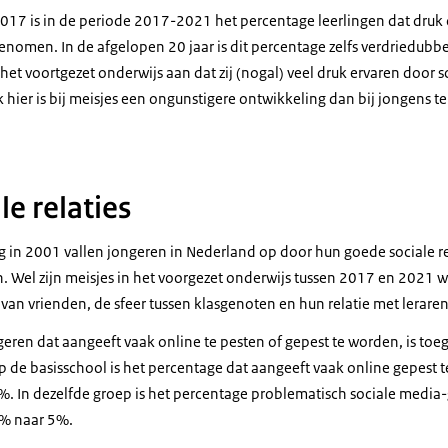
2017 is in de periode 2017-2021 het percentage leerlingen dat druk
genomen. In de afgelopen 20 jaar is dit percentage zelfs verdriedubbe
et voortgezet onderwijs aan dat zij (nogal) veel druk ervaren door s
ier is bij meisjes een ongunstigere ontwikkeling dan bij jongens te 
le relaties
ng in 2001 vallen jongeren in Nederland op door hun goede sociale r
. Wel zijn meisjes in het voorgezet onderwijs tussen 2017 en 2021 w
van vrienden, de sfeer tussen klasgenoten en hun relatie met lerare
eren dat aangeeft vaak online te pesten of gepest te worden, is t
p de basisschool is het percentage dat aangeeft vaak online gepest 
. In dezelfde groep is het percentage problematisch sociale media
2% naar 5%.