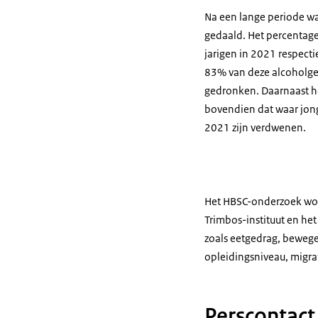
Na een lange periode waa
gedaald. Het percentage 
jarigen in 2021 respect
83% van deze alcoholgeb
gedronken. Daarnaast he
bovendien dat waar jong
2021 zijn verdwenen.
Het HBSC-onderzoek word
Trimbos-instituut en he
zoals eetgedrag, bewegen
opleidingsniveau, migra
Perscontact