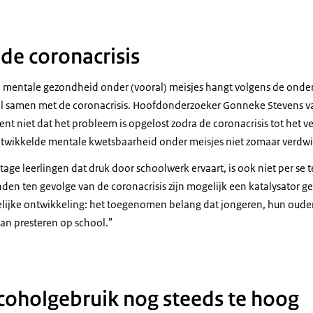
de coronacrisis
e mentale gezondheid onder (vooral) meisjes hangt volgens de onder
el samen met de coronacrisis. Hoofdonderzoeker Gonneke Stevens va
ent niet dat het probleem is opgelost zodra de coronacrisis tot het v
twikkelde mentale kwetsbaarheid onder meisjes niet zomaar verdwi
tage leerlingen dat druk door schoolwerk ervaart, is ook niet per se 
den ten gevolge van de coronacrisis zijn mogelijk een katalysator g
ijke ontwikkeling: het toegenomen belang dat jongeren, hun ouder
an presteren op school.”
coholgebruik nog steeds te hoog