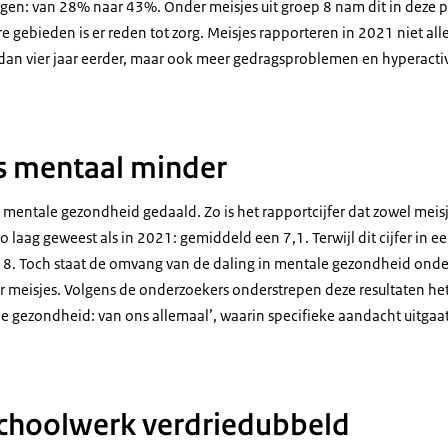
egen: van 28% naar 43%. Onder meisjes uit groep 8 nam dit in deze 
 gebieden is er reden tot zorg. Meisjes rapporteren in 2021 niet all
n vier jaar eerder, maar ook meer gedragsproblemen en hyperactivi
s mentaal minder
 mentale gezondheid gedaald. Zo is het rapportcijfer dat zowel meis
o laag geweest als in 2021: gemiddeld een 7,1. Terwijl dit cijfer in e
n 8. Toch staat de omvang van de daling in mentale gezondheid onde
r meisjes. Volgens de onderzoekers onderstrepen deze resultaten he
 gezondheid: van ons allemaal’, waarin specifieke aandacht uitgaat
schoolwerk verdriedubbeld