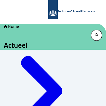
Naar de homepage van Sociaal en Cu
Sociaal en Cultureel Planbureau
Home
Vu
Actueel
Menu