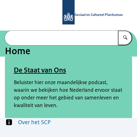
Naar de homepage van Sociaal en Cu
Sociaal en Cultureel Planbureau
Vu
Home
Beeld: © EMMA
De Staat van Ons
Beluister hier onze maandelijkse podcast,
waarin we bekijken hoe Nederland ervoor staat
op onder meer het gebied van samenleven en
kwaliteit van leven.
Menu
Over het SCP