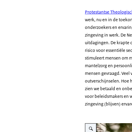
Protestantse Theologisch
werk, nu en in de toeko
onderzoekers en ervarin
zingeving in werk. De N
uitdagingen. De krapte o
risico voor essentiële s
stimuleert mensen om m
mantelzorg en persoonli
mensen gevraagd. Veel w
outverschijnselen. Hoe 
zien we betaald en onbe
voor beleidsmakers en w
zingeving (blijven) erva
Vergroot afbeelding SCP-s