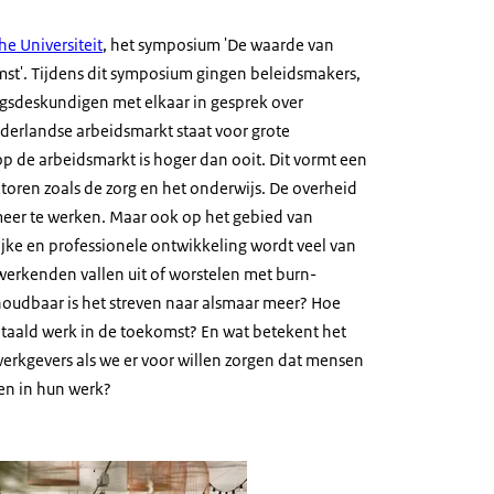
e Universiteit
, het symposium 'De waarde van
mst'. Tijdens dit symposium gingen beleidsmakers,
gsdeskundigen met elkaar in gesprek over
ederlandse arbeidsmarkt staat voor grote
p de arbeidsmarkt is hoger dan ooit. Dit vormt een
ectoren zoals de zorg en het onderwijs. De overheid
eer te werken. Maar ook op het gebied van
jke en professionele ontwikkeling wordt veel van
erkenden vallen uit of worstelen met burn-
houdbaar is het streven naar alsmaar meer? Hoe
taald werk in de toekomst? En wat betekent het
erkgevers als we er voor willen zorgen dat mensen
ren in hun werk?
ymposium De waarde van werk, nu en in de toekomst