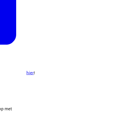
hier
!
 op met