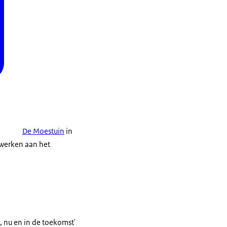
De Moestuin
in
 werken aan het
 nu en in de toekomst'