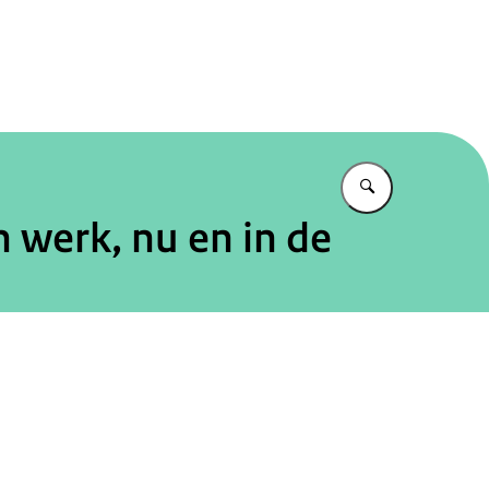
tureel Planbureau
Vul in wat u z
 werk, nu en in de