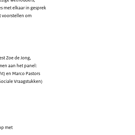
s met elkaar in gesprek
t voorstellen om
est Zoe de Jong,
men aan het panel:
t) en Marco Pastors
 Sociale Vraagstukken)
 op met