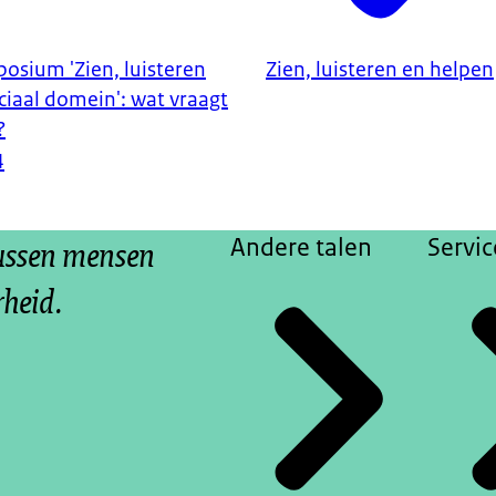
osium 'Zien, luisteren
Zien, luisteren en helpen
ciaal domein': wat vraagt
?
4
tussen mensen
Andere talen
Servic
rheid.