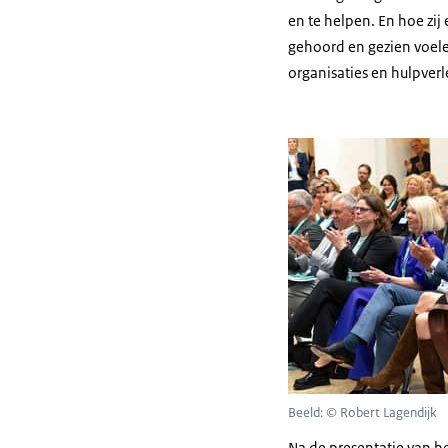
en te helpen. En hoe zi
gehoord en gezien voelen
organisaties en hulpverl
Beeld: © Robert Lagendijk
Na de presentatie van h