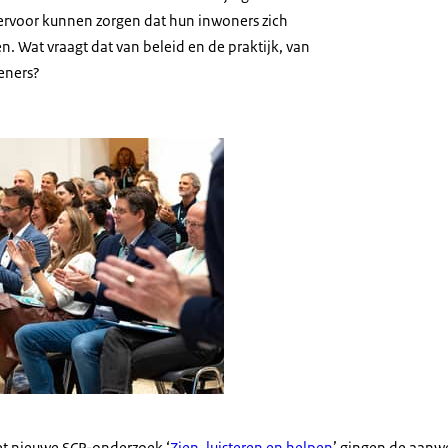
j ervoor kunnen zorgen dat hun inwoners zich
. Wat vraagt dat van beleid en de praktijk, van
eners?
et nieuwe SCP-onderzoek ‘
Zien, luisteren en helpen
’ gingen de aanw