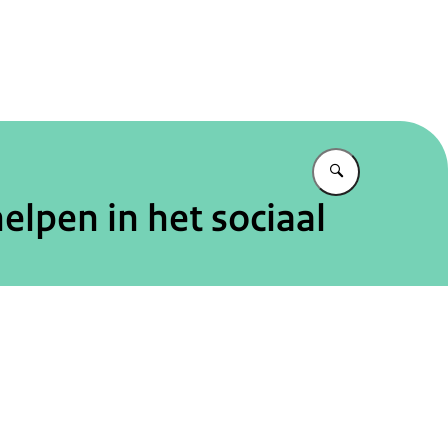
tureel Planbureau
Vul in wat u z
elpen in het sociaal