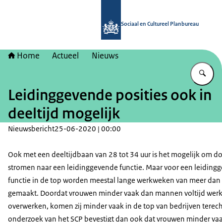
Naar de homepage van Sociaal en Cu
Sociaal en Cultureel Planbureau
Home
Actueel
Nieuws
Vu
Leidinggevende posities ook in
deeltijd mogelijk
Nieuwsbericht
25-06-2020 | 00:00
Ook met een deeltijdbaan van 28 tot 34 uur is het mogelijk om do
stromen naar een leidinggevende functie. Maar voor een leiding
functie in de top worden meestal lange werkweken van meer dan
gemaakt. Doordat vrouwen minder vaak dan mannen voltijd wer
overwerken, komen zij minder vaak in de top van bedrijven terech
onderzoek van het SCP bevestigt dan ook dat vrouwen minder va