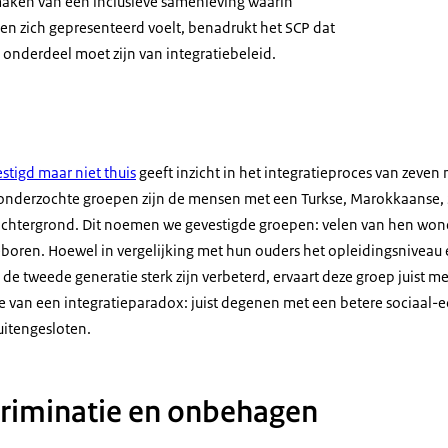
maken van een inclusieve samenleving waarin
n zich gepresenteerd voelt, benadrukt het SCP dat
 onderdeel moet zijn van integratiebeleid.
stigd maar niet thuis
geeft inzicht in het integratieproces van zeve
 onderzochte groepen zijn de mensen met een Turkse, Marokkaanse,
chtergrond. Dit noemen we gevestigde groepen: velen van hen wone
geboren. Hoewel in vergelijking met hun ouders het opleidingsniveau
de tweede generatie sterk zijn verbeterd, ervaart deze groep juist mee
ake van een integratieparadox: juist degenen met een betere sociaal
uitengesloten.
criminatie en onbehagen