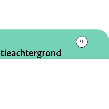
tureel Planbureau
Vul in wat u z
atieachtergrond