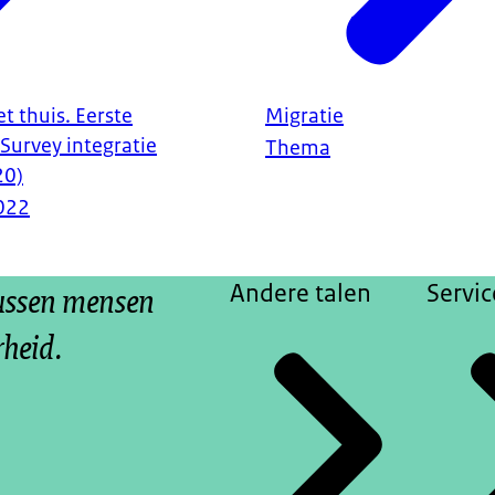
t thuis. Eerste
Migratie
Survey integratie
Thema
20)
022
tussen mensen
Andere talen
Servic
rheid.