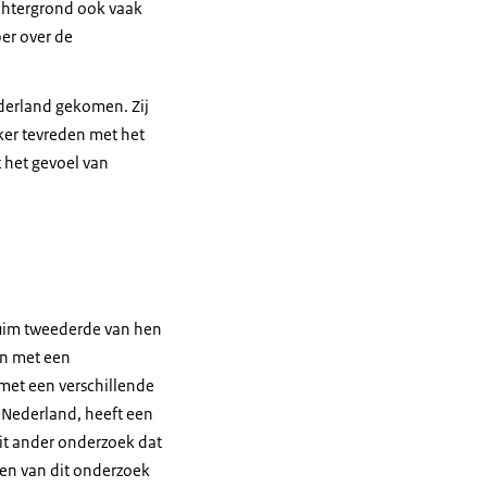
chtergrond ook vaak
ber over de
ederland gekomen. Zij
aker tevreden met het
 het gevoel van
ruim tweederde van hen
en met een
met een verschillende
 Nederland, heeft een
uit ander onderzoek dat
en van dit onderzoek