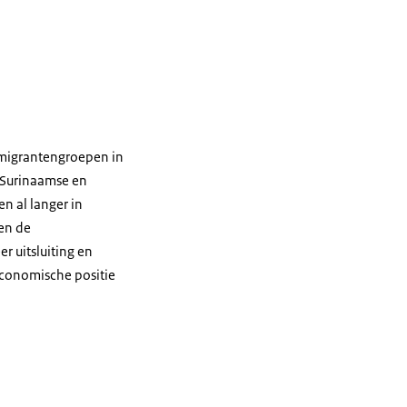
n migrantengroepen in
 Surinaamse en
n al langer in
 en de
r uitsluiting en
-economische positie