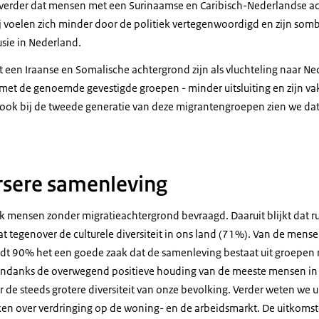
t verder dat mensen met een Surinaamse en Caribisch-Nederlandse a
ij voelen zich minder door de politiek vertegenwoordigd en zijn som
sie in Nederland.
een Iraanse en Somalische achtergrond zijn als vluchteling naar N
g met de genoemde gevestigde groepen - minder uitsluiting en zijn v
 ook bij de tweede generatie van deze migrantengroepen zien we dat
rsere samenleving
ok mensen zonder migratieachtergrond bevraagd. Daaruit blijkt dat 
t tegenover de culturele diversiteit in ons land (71%). Van de mens
dt 90% het een goede zaak dat de samenleving bestaat uit groepen 
 Ondanks de overwegend positieve houding van de meeste mensen in
 de steeds grotere diversiteit van onze bevolking. Verder weten we 
en over verdringing op de woning- en de arbeidsmarkt. De uitkomst