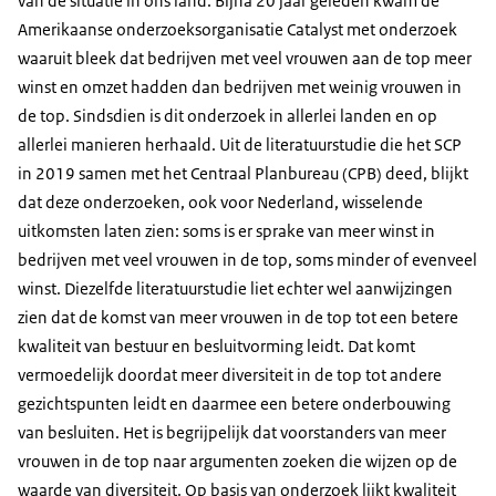
van de situatie in ons land. Bijna 20 jaar geleden kwam de
Amerikaanse onderzoeksorganisatie Catalyst met onderzoek
waaruit bleek dat bedrijven met veel vrouwen aan de top meer
winst en omzet hadden dan bedrijven met weinig vrouwen in
de top. Sindsdien is dit onderzoek in allerlei landen en op
allerlei manieren herhaald. Uit de literatuurstudie die het SCP
in 2019 samen met het Centraal Planbureau (CPB) deed, blijkt
dat deze onderzoeken, ook voor Nederland, wisselende
uitkomsten laten zien: soms is er sprake van meer winst in
bedrijven met veel vrouwen in de top, soms minder of evenveel
winst. Diezelfde literatuurstudie liet echter wel aanwijzingen
zien dat de komst van meer vrouwen in de top tot een betere
kwaliteit van bestuur en besluitvorming leidt. Dat komt
vermoedelijk doordat meer diversiteit in de top tot andere
gezichtspunten leidt en daarmee een betere onderbouwing
van besluiten. Het is begrijpelijk dat voorstanders van meer
vrouwen in de top naar argumenten zoeken die wijzen op de
waarde van diversiteit. Op basis van onderzoek lijkt kwaliteit