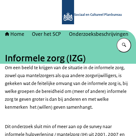
Naar de homepage van Sociaal en Cu
Sociaal en Cultureel Planbureau
Home
Over het SCP
Onderzoeksbeschrijvingen
Vu
Informele zorg (IZG)
Om een beeld te krijgen van de situatie in de informele zorg,
zowel qua mantelzorgers als qua andere zorgvrijwilligers, is
gekeken wat de feitelijke omvang van de informele zorg is, bij
welke groepen de bereidheid om (meer of andere) informele
zorg te geven groter is dan bij anderen en met welke
kenmerken het (willen) geven samenhangt.
Dit onderzoek sluit min of meer aan op de survey naar
informele hulpverlening / mantelzorg (IH)
uit 2001, 2007 en