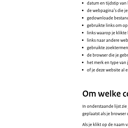
datum en tijdstip van
de webpagina’s die j
gedownloade bestan
gebruikte links om o
links waarop je klikt
links naar andere webs
gebruikte zoektermen
de browser die je gebr
het merk en type van 
of je deze website al 
Om welke co
In onderstaande lijst zi
geplaatst als je browser 
Als je klikt op de naam 