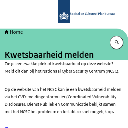
Naar de homepage van Sociaal en Cu
Sociaal en Cultureel Planbureau
Home
Vu
Kwetsbaarheid melden
Zie je een zwakke plek of kwetsbaarheid op deze website?
Meld dit dan bij het Nationaal Cyber Security Centrum (NCSC).
Op de website van het NCSC kan je een kwetsbaarheid melden
via het CVD-meldingenformulier (Coordinated Vulnerability
Disclosure). Dienst Publiek en Communicatie bekijkt samen
met het NCSC het probleem en lost dit zo snel mogelijk op
.