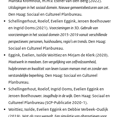
Mariska Kromhout, m.m.v. Esther van den Berg (2022).
Uitdagingen in het sociaal domein. Nieuwe gemeentebesturen aan zet
.
Den Haag: Sociaal en Cultureel Planbureau.
Schellingerhout, Roelof, Evelien Eggink, Jeroen Boelhouwer
en Ingrid Ooms (2021).
Voorzieningen in 3D. Gebruik van
voorzieningen in het sociaal domein 2015-2019 vanuit verschillende
perspectieven: personen, huishoudens, regio’s en trends.
Den Haag:
Sociaal en Cultureel Planbureau.
Eggink, Evelien, Isolde Woittiez en Mirjam de Klerk (2020).
Maatwerk in meedoen. Een vergelijking van zelfredzaamheid,
hulpbronnen en kwaliteit van leven tussen mensen met en zonder een
verstandelijke beperking
. Den Haag: Sociaal en Cultureel
Planbureau.
Schellingerhout, Roelof, Ingrid Ooms, Evelien Eggink en
Jeroen Boelhouwer.
Jeugdhulp in de wijk.
Den Haag: Sociaal en
Cultureel Planbureau (SCP-Publicatie 2020-1).
Woittiez, Isolde, Evelien Eggink en Debbie Verbeek-Oudijk
(2019).
Wat als zorg wegvalt.
Een simulatie van alternatieven voor