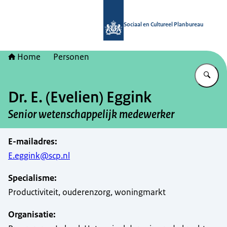
Naar de homepage van Sociaal en Cu
Sociaal en Cultureel Planbureau
Home
Personen
Vu
Dr. E. (Evelien) Eggink
Senior wetenschappelijk medewerker
E-mailadres
:
E.eggink@scp.nl
Specialisme
:
Productiviteit, ouderenzorg, woningmarkt
Organisatie
: