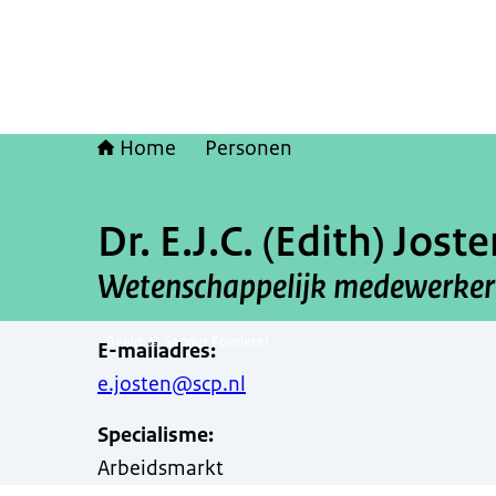
Home
Personen
Dr. E.J.C. (Edith) Jost
Wetenschappelijk medewerker
Beeld: © Sander Foederer
E-mailadres
:
e.josten@scp.nl
Specialisme
:
Arbeidsmarkt