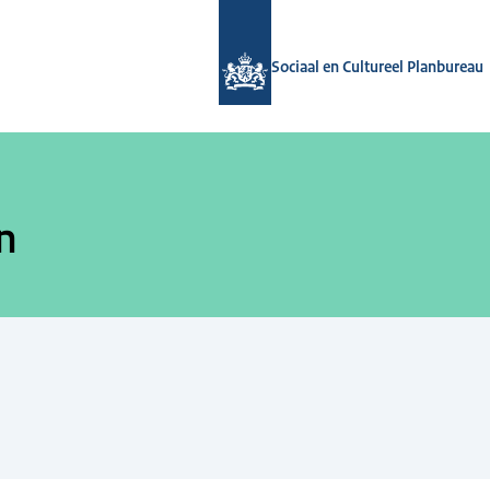
Naar de homepage van Sociaal en Cul
Sociaal en Cultureel Planbureau
en