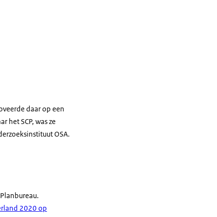
moveerde daar op een
r het SCP, was ze
derzoeksinstituut OSA.
l Planbureau.
derland 2020 op