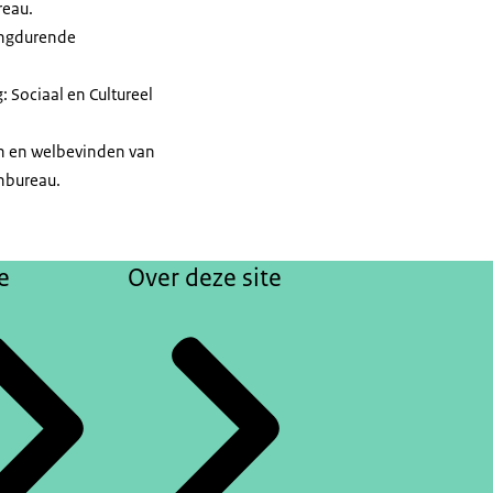
reau.
langdurende
: Sociaal en Cultureel
en en welbevinden van
anbureau.
e
Over deze site