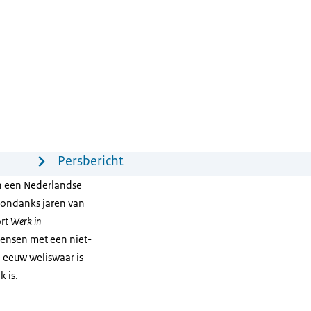
Persbericht
an een Nederlandse
 ondanks jaren van
ort
Werk in
mensen met een niet-
 eeuw weliswaar is
k is.