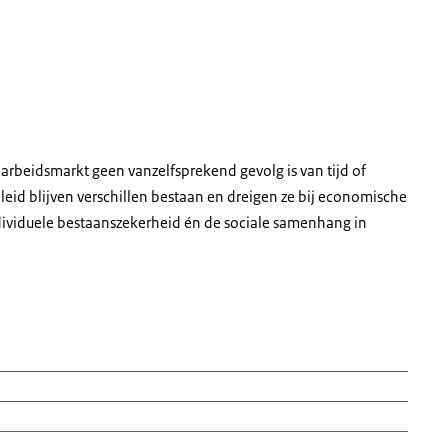
arbeidsmarkt geen vanzelfsprekend gevolg is van tijd of
id blijven verschillen bestaan en dreigen ze bij economische
dividuele bestaanszekerheid én de sociale samenhang in
en migratieachtergrond bestaat al decennia
le voorwaarde is voor economische zelfstandigheid, sociale
eidsmarkt niet tot individuele tekortkomingen, maar laten