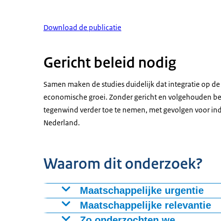
Download de publicatie
Gericht beleid nodig
Samen maken de studies duidelijk dat integratie op de 
economische groei. Zonder gericht en volgehouden bele
tegenwind verder toe te nemen, met gevolgen voor in
Nederland.
Waarom dit onderzoek?
Maatschappelijke urgentie
Arbeidsmarktongelijkheid voor mensen met e
Maatschappelijke relevantie
en blijkt hardnekkig, terwijl werk een crucia
Deze studie reduceren ongelijkheid op de arb
Zo onderzochten we