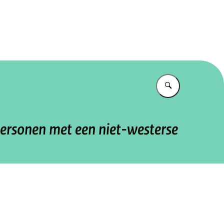
tureel Planbureau
Vul in wat u z
personen met een niet-westerse