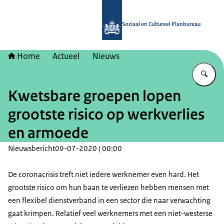
Naar de homepage van Sociaal en Cu
Sociaal en Cultureel Planbureau
Home
Actueel
Nieuws
Vu
Kwetsbare groepen lopen
grootste risico op werkverlies
en armoede
Nieuwsbericht
09-07-2020 | 00:00
De coronacrisis treft niet iedere werknemer even hard. Het
grootste risico om hun baan te verliezen hebben mensen met
een flexibel dienstverband in een sector die naar verwachting
gaat krimpen. Relatief veel werknemers met een niet-westerse