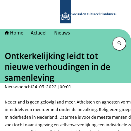
Naar de homepage van Sociaal en Cu
Sociaal en Cultureel Planbureau
Home
Actueel
Nieuws
Vu
Ontkerkelijking leidt tot
nieuwe verhoudingen in de
samenleving
Nieuwsbericht
24-03-2022 | 00:01
Nederland is geen gelovig land meer. Atheïsten en agnosten vor
inmiddels een meerderheid onder de bevolking. Religieuze groep
minderheden in Nederland. Daarmee is voor de meeste mensen 
zoektocht naar zingeving en zelfverwezenlijking een individuele z