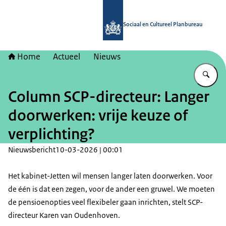
Naar de homepage van Sociaal en Cu
Sociaal en Cultureel Planbureau
Home
Actueel
Nieuws
Vu
Column SCP-directeur: Langer
doorwerken: vrije keuze of
verplichting?
Nieuwsbericht
10-03-2026 | 00:01
Het kabinet-Jetten wil mensen langer laten doorwerken. Voor
de één is dat een zegen, voor de ander een gruwel. We moeten
de pensioenopties veel flexibeler gaan inrichten, stelt SCP-
directeur Karen van Oudenhoven.