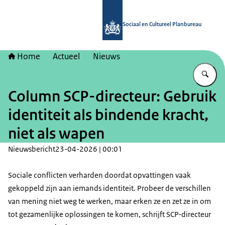
Naar de homepage van Sociaal en Cu
Sociaal en Cultureel Planbureau
Home
Actueel
Nieuws
Vu
Column SCP-directeur: Gebruik
identiteit als bindende kracht,
niet als wapen
Nieuwsbericht
23-04-2026 | 00:01
Sociale conflicten verharden doordat opvattingen vaak
gekoppeld zijn aan iemands identiteit. Probeer de verschillen
van mening niet weg te werken, maar erken ze en zet ze in om
tot gezamenlijke oplossingen te komen, schrijft SCP-directeur