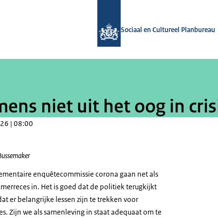
Naar de homepage van Sociaal en Cul
Sociaal en Cultureel Planbureau
ns niet uit het oog in crisi
26 | 08:00
 Bussemaker
lementaire enquêtecommissie corona gaan net als
merreces in. Het is goed dat de politiek terugkijkt
t er belangrijke lessen zijn te trekken voor
ies. Zijn we als samenleving in staat adequaat om te