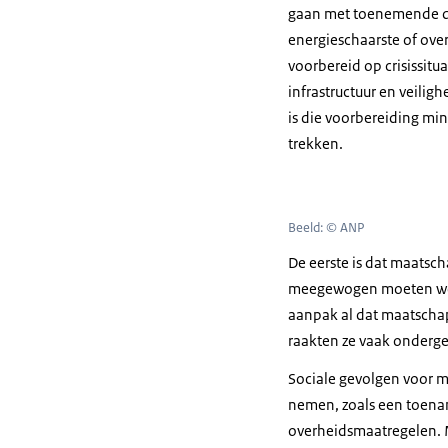
gaan met toenemende dre
energieschaarste of over
voorbereid op crisissitu
infrastructuur en veili
is die voorbereiding mi
trekken.
Beeld: © ANP
De eerste is dat maatsch
meegewogen moeten word
aanpak al dat maatschapp
raakten ze vaak onderge
Sociale gevolgen voor m
nemen, zoals een toenam
overheidsmaatregelen. 