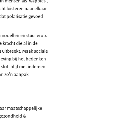
 van mensen als ‘wappies’,
ht luisteren naar elkaar
dat polarisatie gevoed
smodellen en stuur erop.
 kracht die al in de
s uitbreekt. Maak sociale
nleving bij het bedenken
lot: blijf met iedereen
kan zo’n aanpak
eraar maatschappelijke
ksgezondheid &