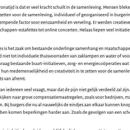
ronatijd is dat er veel kracht schuilt in de samenleving. Mensen bleke
zetten voor de samenleving, individueel of georganiseerd in burgerini
mpende factor voor eenzaamheid en verveling. Er werden creatieve
happen-estafettes tot online concerten. Helaas liepen veel initiatie
ties is het zaak om bestaande onderlinge samenhang en maatschappelijk
d niet tot individuele thuisvoorraden van zaklampen en water of vo
raag bestaande buurt-initiatieven, zorg- en energiecoöperaties wat 
hun medemenselijkheid en creativiteit in te zetten voor de samenle
ats van afremt.
s van iedereen veel vraagt, maar dat de pijn niet gelijk verdeeld zal zi
a, kijken naar grove compensatiemaatregelen, zoals voor bedrijven, 
. Bij burgers die nu al nauwelijks de eindjes aan elkaar kunnen knop
en komen beperkingen harder aan. Zoals de gevolgen van een schoo