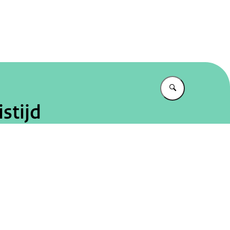
tureel Planbureau
Vul in wat u z
stijd