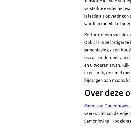
Tenslotte les vier: verdi
versterkte eerder het w
is lastig als opvattinge
wordt in moeilijke tijden
Kortom: neem sociale ind
Ook al zijn ze lastiger t
samenleving zit en houdt
risico’s onderdeel van c
en uitvoeren ervan. Kijk
in gesprek, ook met mens
bijdragen aan maatschapp
Over deze o
Karen van Oudenhoven
veerkracht aan de Vrije
Samenleving; Hoogleraa