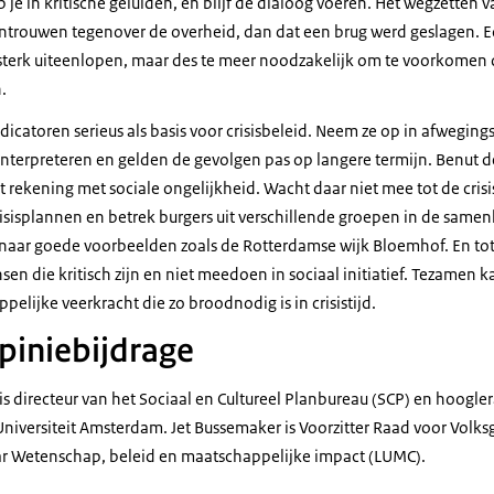
ep je in kritische geluiden, en blijf de dialoog voeren. Het wegzetten
antrouwen tegenover de overheid, dan dat een brug werd geslagen. Ec
n sterk uiteenlopen, maar des te meer noodzakelijk om te voorkomen 
.
icatoren serieus als basis voor crisisbeleid. Neem ze op in afweging
e interpreteren en gelden de gevolgen pas op langere termijn. Benut de
 rekening met sociale ongelijkheid. Wacht daar niet mee tot de crisi
risisplannen en betrek burgers uit verschillende groepen in de same
 naar goede voorbeelden zoals de Rotterdamse wijk Bloemhof. En tot s
en die kritisch zijn en niet meedoen in sociaal initiatief. Tezamen 
elijke veerkracht die zo broodnodig is in crisistijd.
piniebijdrage
is directeur van het Sociaal en Cultureel Planbureau (SCP) en hoogl
 Universiteit Amsterdam. Jet Bussemaker is Voorzitter Raad voor Vol
r Wetenschap, beleid en maatschappelijke impact (LUMC).