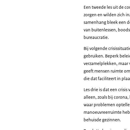
Een tweede les uit de co
zorgen en wilden zich in
samenhang bleek een de
van buitenlessen, boodsc
bureaucratie.
Bij volgende crisissitua
gebruiken. Beperk belei
verzamelplekken, maar v
geeft mensen ruimte om 
die dat faciliteert in pla
Les drie is dat een crisi
alleen, zoals bij coron
waar problemen optellen
manoeuvreerruimte hebb
behuisde gezinnen.