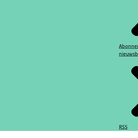
Abonner
nieuwsb
RSS