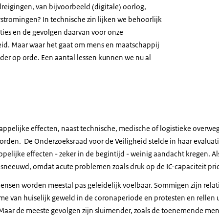
igingen, van bijvoorbeeld (digitale) oorlog,
stromingen? In technische zin lijken we behoorlijk
aties en de gevolgen daarvan voor onze
gheid. Maar waar het gaat om mens en maatschappij
nder op orde. Een aantal lessen kunnen we nu al
appelijke effecten, naast technische, medische of logistieke overwe
en. De Onderzoeksraad voor de Veiligheid stelde in haar evaluati
elijke effecten - zeker in de begintijd - weinig aandacht kregen. Al
sneeuwd, omdat acute problemen zoals druk op de IC-capaciteit prio
ensen worden meestal pas geleidelijk voelbaar. Sommigen zijn relat
e van huiselijk geweld in de coronaperiode en protesten en rellen u
Maar de meeste gevolgen zijn sluimender, zoals de toenemende men