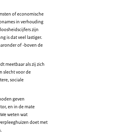
komsten of economische
opnames in verhouding
oosheidscijfers zijn
 is dat veel lastiger.
waaronder of -boven de
t meetbaar als zij zich
n slecht voor de
tere, sociale
thoden geven
tor, en in de mate
. We weten wat
 verpleeghuizen doet met
.