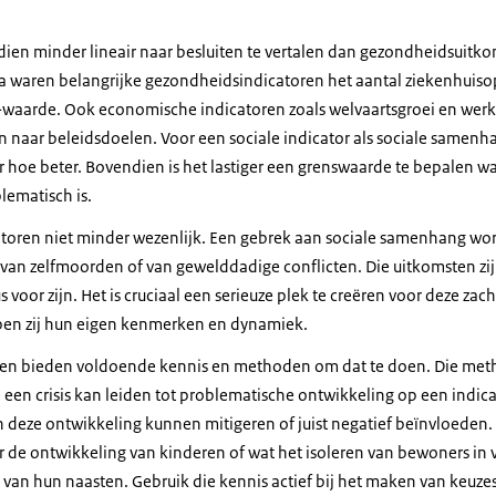
dien minder lineair naar besluiten te vertalen dan gezondheidsuit
na waren belangrijke gezondheidsindicatoren het aantal ziekenhuis
R-waarde. Ook economische indicatoren zoals welvaartsgroei en werkl
n naar beleidsdoelen. Voor een sociale indicator als sociale samenhang
er hoe beter. Bovendien is het lastiger een grenswaarde te bepalen 
lematisch is.
atoren niet minder wezenlijk. Een gebrek aan sociale samenhang word
 van zelfmoorden of van gewelddadige conflicten. Die uitkomsten zij
 voor zijn. Het is cruciaal een serieuze plek te creëren voor deze zach
bben zij hun eigen kenmerken en dynamiek.
en bieden voldoende kennis en methoden om dat te doen. Die me
 een crisis kan leiden tot problematische ontwikkeling op een indica
n deze ontwikkeling kunnen mitigeren of juist negatief beïnvloeden
r de ontwikkeling van kinderen of wat het isoleren van bewoners in
van hun naasten. Gebruik die kennis actief bij het maken van keuzes