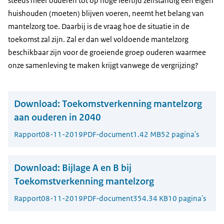
steeds meer ouderen tot op hoge leeftijd zelfstandig een eigen
huishouden (moeten) blijven voeren, neemt het belang van
mantelzorg toe. Daarbij is de vraag hoe de situatie in de
toekomst zal zijn. Zal er dan wel voldoende mantelzorg
beschikbaar zijn voor de groeiende groep ouderen waarmee
onze samenleving te maken krijgt vanwege de vergrijzing?
Download:
Toekomstverkenning mantelzorg
aan ouderen in 2040
Rapport
08-11-2019
PDF-document
1.42 MB
52 pagina's
Download:
Bijlage A en B bij
Toekomstverkenning mantelzorg
Rapport
08-11-2019
PDF-document
354.34 KB
10 pagina's