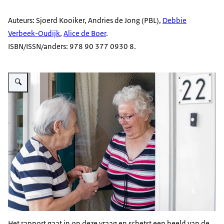
Auteurs: Sjoerd Kooiker, Andries de Jong (PBL),
Debbie
Verbeek-Oudijk
,
Alice de Boer
.
ISBN/ISSN/anders: 978 90 377 0930 8.
Vergroot afbeelding Toekomstverkenning mantelzorg aan ouderen in 2040
Het rapport gaat in op deze vraag en schetst een beeld van de