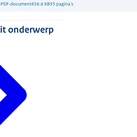
6
PDF-document
456.6 KB
35 pagina's
dit onderwerp