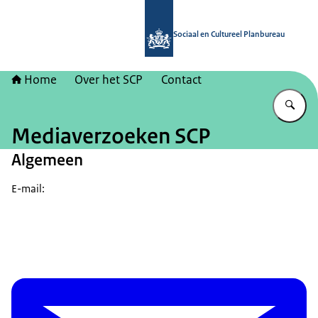
Naar de homepage van Sociaal en Cu
Sociaal en Cultureel Planbureau
Home
Over het SCP
Contact
Vu
Mediaverzoeken SCP
Algemeen
E-mail: