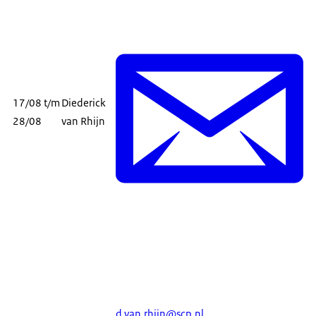
17/08 t/m
Diederick
28/08
van Rhijn
d.van.rhijn@scp.nl