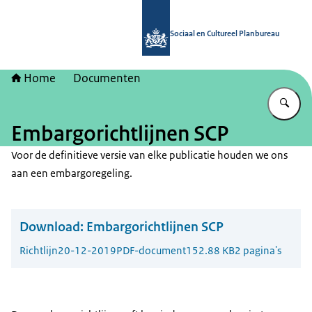
Naar de homepage van Sociaal en Cu
Sociaal en Cultureel Planbureau
Home
Documenten
Vu
Embargorichtlijnen SCP
Voor de definitieve versie van elke publicatie houden we ons
aan een embargoregeling.
Download:
Embargorichtlijnen SCP
Richtlijn
20-12-2019
PDF-document
152.88 KB
2 pagina's