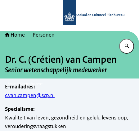
Naar de homepage van Sociaal en Cu
Sociaal en Cultureel Planbureau
Home
Personen
Vu
Dr. C. (Crétien) van Campen
Senior wetenschappelijk medewerker
Beeld: © Sander Foederer
E-mailadres
:
c.van.campen@scp.nl
Specialisme
:
Kwaliteit van leven, gezondheid en geluk, levensloop,
verouderingsvraagstukken