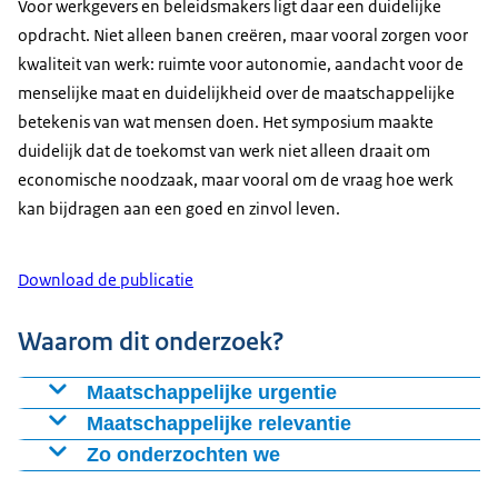
Voor werkgevers en beleidsmakers ligt daar een duidelijke
opdracht. Niet alleen banen creëren, maar vooral zorgen voor
kwaliteit van werk: ruimte voor autonomie, aandacht voor de
menselijke maat en duidelijkheid over de maatschappelijke
betekenis van wat mensen doen. Het symposium maakte
duidelijk dat de toekomst van werk niet alleen draait om
economische noodzaak, maar vooral om de vraag hoe werk
kan bijdragen aan een goed en zinvol leven.
Download de publicatie
Waarom dit onderzoek?
Maatschappelijke urgentie
De spanning rond werk neemt toe. Nederland kampt
Maatschappelijke relevantie
met structurele arbeidskrapte, terwijl tegelijkertijd
Werk is niet alleen een economische factor, maar raakt
Zo onderzochten we
steeds meer mensen mentale en fysieke klachten
aan zingeving, sociale samenhang en inclusie. Door
Dit was een interdisciplinair symposium, georganiseerd