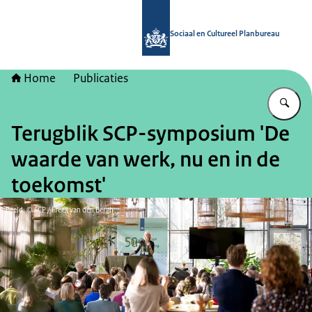
Naar de homepage van Sociaal en Cu
Sociaal en Cultureel Planbureau
Home
Publicaties
Vu
Terugblik SCP-symposium 'De
waarde van werk, nu en in de
toekomst'
Beeld: © SCP / Freek van den Bergh