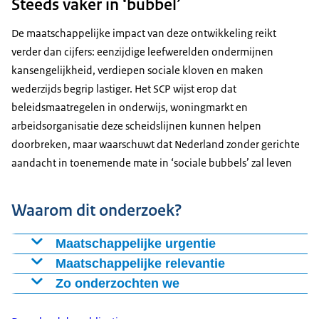
Steeds vaker in ‘bubbel’
De maatschappelijke impact van deze ontwikkeling reikt
verder dan cijfers: eenzijdige leefwerelden ondermijnen
kansengelijkheid, verdiepen sociale kloven en maken
wederzijds begrip lastiger. Het SCP wijst erop dat
beleidsmaatregelen in onderwijs, woningmarkt en
arbeidsorganisatie deze scheidslijnen kunnen helpen
doorbreken, maar waarschuwt dat Nederland zonder gerichte
aandacht in toenemende mate in ‘sociale bubbels’ zal leven
Waarom dit onderzoek?
Maatschappelijke urgentie
De toenemende scheiding tussen de leefwerelden van
Maatschappelijke relevantie
arm en rijk raakt direct aan sociale samenhang en
Leefwerelden bepalen niet alleen met wie mensen
Zo onderzochten we
kansengelijkheid. Als groepen elkaar steeds minder
omgaan, maar ook welke normen zij vanzelfsprekend
Het SCP baseert dit onderzoek op de grootschalige
ontmoeten, verdwijnen vanzelfsprekende