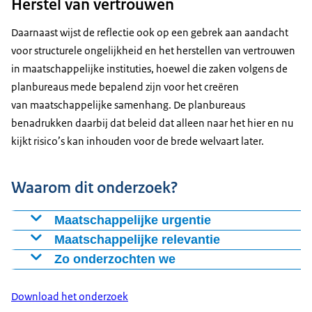
Herstel van vertrouwen
Daarnaast wijst de reflectie ook op een gebrek aan aandacht
voor structurele ongelijkheid en het herstellen van vertrouwen
in maatschappelijke instituties, hoewel die zaken volgens de
planbureaus mede bepalend zijn voor het creëren
van maatschappelijke samenhang. De planbureaus
benadrukken daarbij dat beleid dat alleen naar het hier en nu
kijkt risico’s kan inhouden voor de brede welvaart later.
Waarom dit onderzoek?
Maatschappelijke urgentie
De reflectie maakt duidelijk dat het politieke en
Maatschappelijke relevantie
maatschappelijke debat rond brede welvaart van groot
Deze analyse zet beleidsmakers en het parlement aan
Zo onderzochten we
belang is, omdat keuzes op korte termijn – zoals
tot het hanteren van een breder perspectief bij
De Reflectie brede welvaart is geen onderzoek, maar
koopkrachtverbetering – kunnen leiden
begrotingskeuzes: niet alleen economische en
een beleidstechnische beoordeling en analyse van de
Download het onderzoek
tot het verder naar achteren