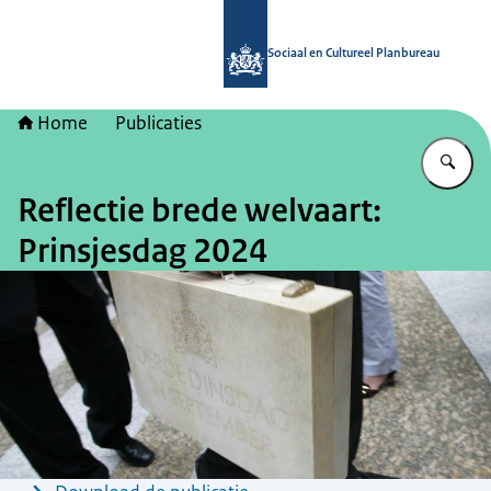
Naar de homepage van Sociaal en Cu
Sociaal en Cultureel Planbureau
Home
Publicaties
Vu
Reflectie brede welvaart:
Prinsjesdag 2024