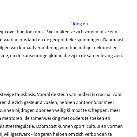
‘Jong en
 zijn over hun toekomst. Wel maken ze zich zorgen of ze een
lvaart in ons land en de geopolitieke spanningen. Daarnaast
olgen van klimaatverandering voor hun nabije toekomst en
sme, en de kansenongelijkheid die zij in de samenleving zien.
evige thuisbasis. Vooral de steun van ouders is cruciaal voor
eren die zich gesteund voelen, hebben aantoonbaar meer
kunnen bijdragen door een veilig klimaat te scheppen, meer
en mentoren, de samenwerking met ouders te zoeken en
s stressregulatie. Daarnaast kunnen sport, cultuur en vormen
rijwilligerswerk - jongeren helpen om zich verbonden te