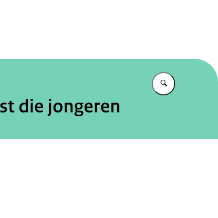
tureel Planbureau
Vul in wat u z
st die jongeren