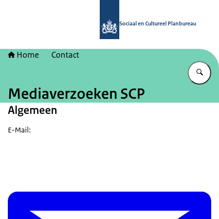
Naar de homepage van Sociaal en Cu
Sociaal en Cultureel Planbureau
Home
Contact
Vu
Mediaverzoeken SCP
Algemeen
E-Mail: