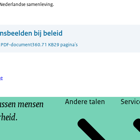
e Nederlandse samenleving.
sbeelden bij beleid
2
PDF-document
360.71 KB
29 pagina's
ie
tussen mensen
Andere talen
Servic
rheid.