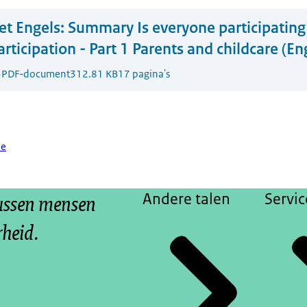
t Engels:
Summary Is everyone participating 
articipation - Part 1 Parents and childcare (En
3
PDF-document
312.81 KB
17 pagina's
ie
tussen mensen
Andere talen
Servic
rheid.