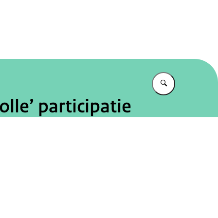
tureel Planbureau
Vul in wat u z
lle’ participatie