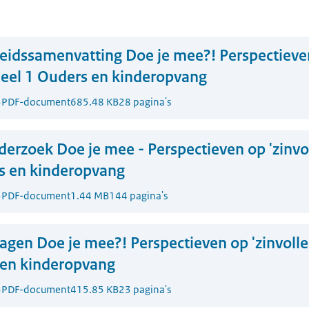
eidssamenvatting Doe je mee?! Perspectieven 
 Deel 1 Ouders en kinderopvang
3
PDF-document
685.48 KB
28 pagina's
erzoek Doe je mee - Perspectieven op 'zinvoll
rs en kinderopvang
3
PDF-document
1.44 MB
144 pagina's
lagen Doe je mee?! Perspectieven op 'zinvolle'
 en kinderopvang
3
PDF-document
415.85 KB
23 pagina's