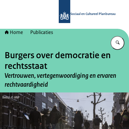
Naar de homepage van Sociaal en Cu
Sociaal en Cultureel Planbureau
Home
Publicaties
Vu
Burgers over democratie en
rechtsstaat
Vertrouwen, vertegenwoordiging en ervaren
rechtvaardigheid
Beeld: © ANP