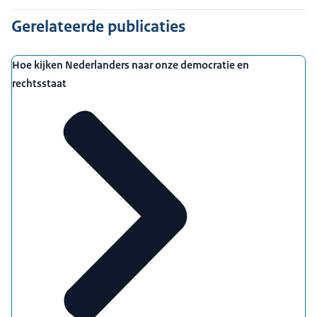
is, maar in belangrijke mate afhankelijk is van sociale
verbanden, onderlinge solidariteit en het gevoel van
Gerelateerde publicaties
gedeelde verantwoordelijkheid.
Hoe kijken Nederlanders naar onze democratie en
rechtsstaat
European Social Survey (ESS)
Sociale en Culturele Ontwikkelingen (SCO)
Nederland in Beeld (NIB)
Continu onderzoek burgerperspectieven (COB)