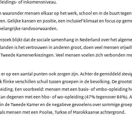
leidings- of inkomensniveau.
waaronder mensen elkaar op het werk, school en in de buurt tegen
n. Gelijke kansen en positie, een inclusief klimaat en focus op ge
 belangrijke randvoorwaarden.
rzoek blijkt dat de sociale samenhang in Nederland over het algeme
landen is het vertrouwen in anderen groot, doen veel mensen vrijwil
Tweede Kamerverkiezingen. Veel mensen voelen zich verbonden met 
t er op een aantal punten ook zorgen zijn. Achter de gemiddeld stev
flinke verschillen schuil tussen groepen in de bevolking. De grootst
pleiding. Een voorbeeld: mensen met een basis- of vmbo-opleiding 
dan degenen met een hbo- of wo-opleiding (47% tegenover 84%). 
en in de Tweede Kamer en de negatieve gevoelens over sommige groe
oals mensen met een Poolse, Turkse of Marokkaanse achtergrond.