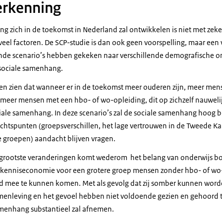
rkenning
 zich in de toekomst in Nederland zal ontwikkelen is niet met zeker
veel factoren. De SCP-studie is dan ook geen voorspelling, maar een
ende scenario’s hebben gekeken naar verschillende demografische o
 sociale samenhang.
ten zien dat wanneer er in de toekomst meer ouderen zijn, meer me
meer mensen met een hbo- of wo-opleiding, dit op zichzelf nauwelijk
ale samenhang. In deze scenario’s zal de sociale samenhang hoog bli
tspunten (groepsverschillen, het lage vertrouwen in de Tweede Ka
 groepen) aandacht blijven vragen.
e grootste veranderingen komt wederom het belang van onderwijs bov
e kenniseconomie voor een grotere groep mensen zonder hbo- of wo-
mee te kunnen komen. Met als gevolg dat zij somber kunnen word
enleving en het gevoel hebben niet voldoende gezien en gehoord te
amenhang substantieel zal afnemen.