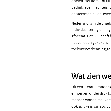
doelen. Het komt tot uit
bedrijfsleven, rechters,
en stemmen bij de Twee
Nederland is in de afgel
individualisering en mi
afneemt. Het SCP heeft h
het verleden gekeken, i
toekomstverkenning ge
Wat zien w
Uit een literatuuronderz
en werken onder druk kan
mensen wonen met versch
ook sprake is van socia