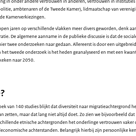
ing in onder andere vertrouwen in anderen, vertrouwen in instituties
 politie, ambtenaren of de Tweede Kamer), lidmaatschap van verenigi
de Kamerverkiezingen.
open jaren op verschillende vlakken meer divers geworden, denk aan 
gratie. De algemene aanname in de publieke discussie is dat de soci
ier twee onderzoeken naar gedaan. Allereerst is door een uitgebreide
n het tweede onderzoek is het heden geanalyseerd en met een kwant
keken naar 2050.
e?
oek van 140 studies blijkt dat diversiteit naar migratieachtergrond 
 zetten, maar dat lang niet altijd doet. Zo zien we bijvoorbeeld dat
illende etnische achtergronden het onderlinge vertrouwen vaker on
aleconomische achterstanden. Belangrijk hierbij zijn persoonlijke k