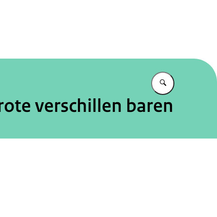
tureel Planbureau
Vul in wat u z
ote verschillen baren