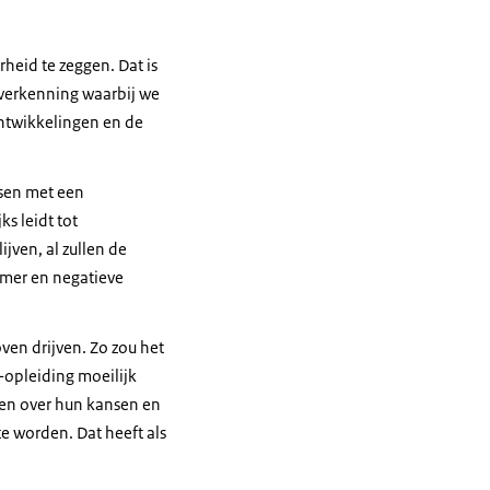
heid te zeggen. Dat is
 verkenning waarbij we
ntwikkelingen en de
nsen met een
s leidt tot
jven, al zullen de
mer en negatieve
en drijven. Zo zou het
opleiding moeilijk
en over hun kansen en
 worden. Dat heeft als