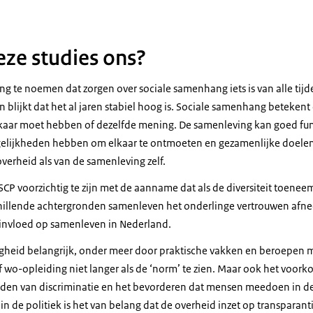
eze studies ons?
ang te noemen dat zorgen over sociale samenhang iets is van alle tijde
blijkt dat het al jaren stabiel hoog is. Sociale samenhang betekent
lkaar moet hebben of dezelfde mening. De samenleving kan goed fun
ijkheden hebben om elkaar te ontmoeten en gezamenlijke doelen 
verheid als van de samenleving zelf.
CP voorzichtig te zijn met de aanname dat als de diversiteit toenee
illende achtergronden samenleven het onderlinge vertrouwen afnee
e invloed op samenleven in Nederland.
igheid belangrijk, onder meer door praktische vakken en beroepen 
wo-opleiding niet langer als de ‘norm’ te zien. Maar ook het voor
ijden van discriminatie en het bevorderen dat mensen meedoen in 
 in de politiek is het van belang dat de overheid inzet op transparant