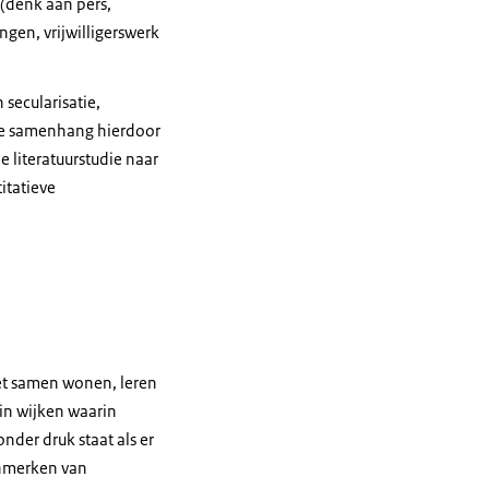
 (denk aan pers,
ngen, vrijwilligerswerk
secularisatie,
ale samenhang hierdoor
 literatuurstudie naar
itatieve
het samen wonen, leren
 in wijken waarin
der druk staat als er
enmerken van