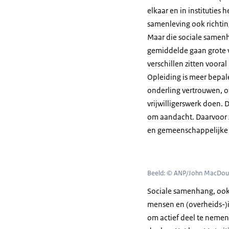
elkaar en in institutie
samenleving ook richting
Maar die sociale samenh
gemiddelde gaan grote v
verschillen zitten voora
Opleiding is meer bepal
onderling vertrouwen, o
vrijwilligerswerk doen.
om aandacht. Daarvoor z
en gemeenschappelijke 
Beeld: © ANP/John MacDou
Sociale samenhang, ook 
mensen en (overheids-)i
om actief deel te nemen