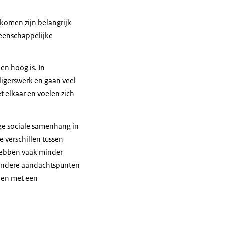
komen zijn belangrijk
meenschappelijke
en hoog is. In
ligerswerk en gaan veel
elkaar en voelen zich
ige sociale samenhang in
e verschillen tussen
hebben vaak minder
Andere aandachtspunten
pen met een