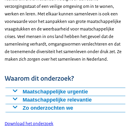
verzorgingsstaat of een veilige omgeving om in te wonen,
werken en leren. Met elkaar kunnen samenleven is ook een
voorwaarde voor het aanpakken van grote maatschappelijke
vraagstukken en de weerbaarheid voor maatschappelijke
crises. Veel mensen in ons land hebben het gevoel dat de
samenleving verhardt, omgangsvormen verslechteren en dat
de toenemende diversiteit het samenleven onder druk zet. Ze
maken zich zorgen over het samenleven in Nederland.
Waarom dit onderzoek?
Maatschappelijke urgentie
De samenleving verandert. Eén van de ontwikkelingen
Maatschappelijke relevantie
die daarvoor heeft gezorgd is migratie. Door migratie is
Het vertrouwen dat mensen hebben in elkaar en in
Zo onderzochten we
de samenstelling van de Nederlandse bevolking naar
instituties is stabiel, maar niet vanzelfsprekend.
Het onderzoek bouwt voort op de Survey Integratie
herkomst diverser geworden. Dit heeft geleid tot
Bovendien gaan achter het stabiele gemiddelde grote
Migranten (SIM), die sinds 2006 elke vijf jaar werd
Download het onderzoek
nieuwe culturele en sociale dynamieken binnen