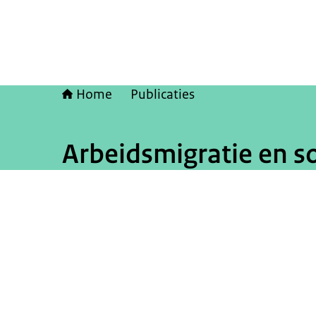
Home
Publicaties
Arbeidsmigratie en so
Beeld: © Rijksoverheid / Vincent van den Hoogen