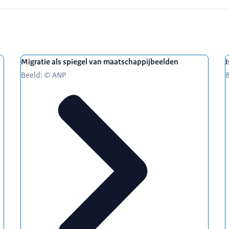
ie discriminatie ervaart en het gevoel heeft geen onderdeel
bben ook minder vertrouwen in de overheid en voelen zich
Migratie als spiegel van maatschappijbeelden
I
Beeld: © ANP