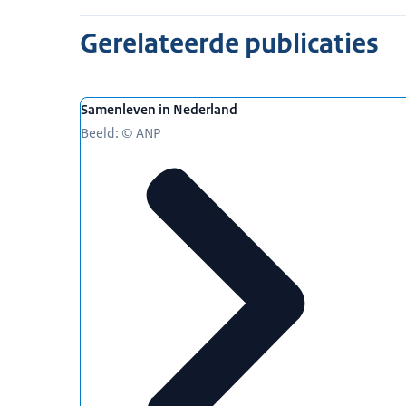
debat. Het is met name de tweede generatie d
Gerelateerde publicaties
van deze samenleving te (mogen) zijn. Zij he
minder gerepresenteerd door de politiek.
Samenleven in Nederland
Beeld: © ANP