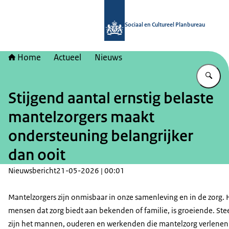
Naar de homepage van Sociaal en Cu
Sociaal en Cultureel Planbureau
Home
Actueel
Nieuws
Vu
Stijgend aantal ernstig belaste
mantelzorgers maakt
ondersteuning belangrijker
dan ooit
Nieuwsbericht
21-05-2026 | 00:01
Mantelzorgers zijn onmisbaar in onze samenleving en in de zorg. 
mensen dat zorg biedt aan bekenden of familie, is groeiende. Ste
zijn het mannen, ouderen en werkenden die mantelzorg verlenen