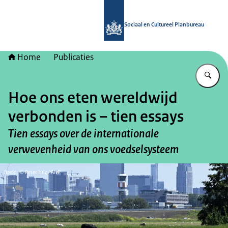
Naar de homepage van Sociaal en Cu
Sociaal en Cultureel Planbureau
Home
Publicaties
Vu
Hoe ons eten wereldwijd
verbonden is – tien essays
Tien essays over de internationale
verwevenheid van ons voedselsysteem
Beeld: © Peter Hilz / ANP