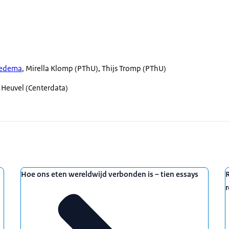
evatten uitgebreide methodologische verantwoording en
heid, wetenschap of maatschappelijke organisaties de
Iedema
, Mirella Klomp (PThU), Thijs Tromp (PThU)
en Heuvel (Centerdata)
Hoe ons eten wereldwijd verbonden is – tien essays
r