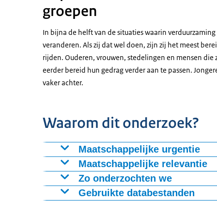
groepen
In bijna de helft van de situaties waarin verduurzamin
veranderen. Als zij dat wel doen, zijn zij het meest ber
rijden. Ouderen, vrouwen, stedelingen en mensen die z
eerder bereid hun gedrag verder aan te passen. Jonge
vaker achter.
Waarom dit onderzoek?
Maatschappelijke urgentie
De Nederlandse overheid heeft ambitieuze k
Maatschappelijke relevantie
voor een belangrijk deel af van veranderingen 
Dit onderzoek laat zien dat draagvlak voor kl
Zo onderzochten we
klimaatbeleid de levensstandaard onder druk z
Financiële haalbaarheid, ervaren rechtvaardi
Het onderzoek combineert literatuurstudie, s
Gebruikte databestanden
motiveert – en wat hen juist belemmert – is cr
sleutelrol. Door deze verschillen expliciet i
gebruikgemaakt van gegevens uit het LISS-pane
Voor dit onderzoek zijn gegevens gebruikt ui
dat beter aansluit bij de leefwereld en mogel
Centerdata. Respondenten kregen verschille