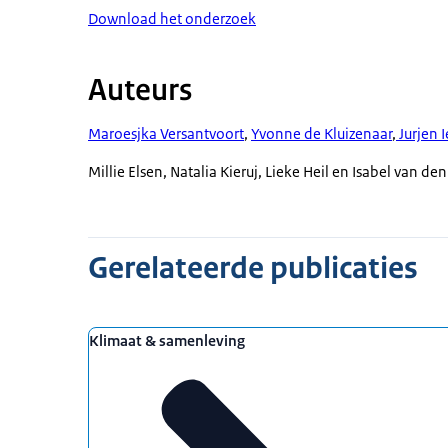
verdiepende vignettenstudies. De bijlagen b
Download het onderzoek
kosten, sociale normen en oproepen van over
aanvullende analyses.
veranderbereidheid beïnvloeden.
Auteurs
Maroesjka Versantvoort
,
Yvonne de Kluizenaar
,
Jurjen 
Millie Elsen, Natalia Kieruj, Lieke Heil en Isabel van d
Gerelateerde publicaties
Klimaat & samenleving