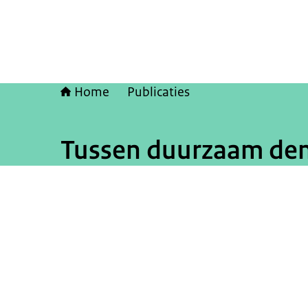
Home
Publicaties
Tussen duurzaam de
Beeld: © David Rozing / ANP