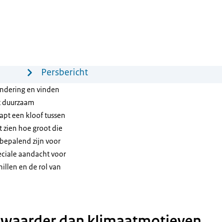
Persbericht
andering en vinden
kt duurzaam
aapt een kloof tussen
 zien hoe groot die
 bepalend zijn voor
eciale aandacht voor
illen en de rol van
 zwaarder dan klimaatmotieven