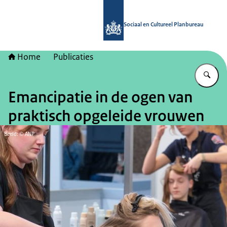
Naar de homepage van Sociaal en Cu
Sociaal en Cultureel Planbureau
Home
Publicaties
Vu
Emancipatie in de ogen van
praktisch opgeleide vrouwen
Beeld: © ANP