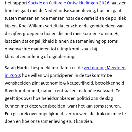
Het rapport
Sociale en Culturele Ontwikkelingen 2026
laat zien
Mijn naam is Anic van Damme en in deze serie
hoe het gaat met de Nederlandse samenleving, hoe het gaat
onderzoeken we hoe Nederland ervoor staat.En
tussen mensen en hoe mensen naar de overheid en de politiek
dat doen we door te kijken naar de mensen achter
kijken. Roel Willems vertelt dat er achter de gemiddelden van
de cijfers en de verhalen achter het beleid. In onze
de cijfers groepen schuilen die niet mee kunnen komen. Hij
eerste aflevering richten we ons op een thema dat
laat zien dat ongelijkheid binnen de samenleving op soms
de komende jaren centraal staat voor het SCP.
onverwachte manieren tot uiting komt, zoals bij
Maatschappelijke weerbaarheid, wat maakt een
klimaatverandering of digitalisering.
samenleving eigenlijk weerbaar, wat verbindt ons
en hoe versterken we de sociale structuren die
Sarah Hardus bespreekt resultaten uit de
verkenning Meedoen
nodig zijn om crisis en grote transities aan te
in 2050
: hoe willen wij participeren in de toekomst? De
kunnen.
wensbeelden zijn: autonomie & keuzevrijheid, betrokkenheid
& verbondenheid, natuur centraal en materiële welvaart. Ze
Mijn gast vandaag is professor doctor Karen van
geeft tips over hoe beleidsmakers en politici aan de slag
Oudenhoven, ruim drie jaar directeur van het
kunnen met deze wensbeelden, want het kan soms schuren.
Sociaal en Cultureel Planbureau. Karen welkom.
Een gesprek over ongelijkheid, vertrouwen, de druk om mee te
Karen van Oudenhoven
doen en hoe onze samenleving eruit kan zien.
Dankjewel. Fijn om hier te zijn