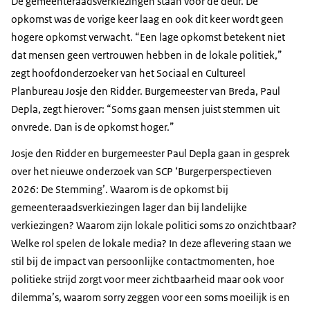
De gemeenteraadsverkiezingen staan voor de deur. De
minimumstandaard vallen. Dus bijvoorbeeld
beginnen eerst even bij het meerjarenplan. Ja
opkomst was de vorige keer laag en ook dit keer wordt geen
onder de armoedegrens vallen. Ja, waar de
2026 nieuw meerjarenplan. Wat zijn voor jou de
hogere opkomst verwacht. “Een lage opkomst betekent niet
Nederlandse samenleving gewoon niet zo goed
belangrijkste speerpunten de komende jaren?
dat mensen geen vertrouwen hebben in de lokale politiek,”
voor is, zal ik het zo maar zeggen.
Karen van Oudenhoven
zegt hoofdonderzoeker van het Sociaal en Cultureel
Sarah Hardus
Allereerst willen wij onze metingen rond hoe het
Planbureau Josje den Ridder. Burgemeester van Breda, Paul
Bij gelijk blijvend beleid als we dan eigenlijk
staat met de samenleving. Dus hoe het land ervoor
Depla, zegt hierover: “Soms gaan mensen juist stemmen uit
ontwikkelingen doortrekken richting je toekomst,
staat in termen van het welbevinden van
onvrede. Dan is de opkomst hoger.”
dan zouden die knelpunten toenemen. Maar dat
individuen. In termen van hoe het samenleving
Josje den Ridder en burgemeester Paul Depla gaan in gesprek
betekent niet dat je er niks aan kan doen. Kijk, de
gaat in een diverse samenleving. En ook in de
over het nieuwe onderzoek van SCP ‘Burgerperspectieven
politiek heeft altijd keuzes te maken en je kan er
relatie tussen burgers en de overheid, verder
2026: De Stemming’. Waarom is de opkomst bij
wel degelijk invloed op uitoefenen.
aanscherpen, actueler maken en ook koppelen
gemeenteraadsverkiezingen lager dan bij landelijke
aan de begrotingscyclus. Dus het verschijnen van
Anic van Damme
verkiezingen? Waarom zijn lokale politici soms zo onzichtbaar?
de miljoenennota in Den Haag en ook de
Welkom bij de staat van ons, de maandelijkse
Welke rol spelen de lokale media? In deze aflevering staan we
voorjaarsnota. Zodat we op die momenten ook uit
podcast van het Sociaal en Cultureel Planbureau.
stil bij de impact van persoonlijke contactmomenten, hoe
kunnen komen met onze kennis. En rond het
Mijn naam is Anic van Damme en in deze serie
politieke strijd zorgt voor meer zichtbaarheid maar ook voor
thema weerbaarheid wat je al even aankondigde
onderzoeken we hoe Nederland er voor staat. Dat
dilemma’s, waarom sorry zeggen voor een soms moeilijk is en
is het heel belangrijk om een actueel beeld te
doen we door te kijken naar de Mensen achter de