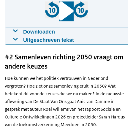
Downloaden
#1 Maatschappelijke weerbaarheid vraagt
Uitgeschreven tekst
om vertrouwen
Karen van Oudenhoven:
15-01-2026
31:26
mp3
43.1 MB
#2 Samenleven richting 2050 vraagt om
Ja als je wilt dat mensen zich gaan inzetten voor
maatschappelijke doelen dan is die dat
andere keuzes
Download
vertrouwen van burgers in de politiek heel
Hoe kunnen we het politiek vertrouwen in Nederland
belangrijk en wat je ziet is dat met dat lage
vergroten? Hoe ziet onze samenleving eruit in 2050? Wat
vertrouwen ook het onderschrijven van
betekent dit voor de keuzes die we nu maken? In de nieuwste
belangrijke principes van die rechtsstaat toch een
aflevering van De Staat Van Ons gaat Anic van Damme in
beetje onder druk komt te staan.
gesprek met auteur Roel Willems van het rapport Sociale en
Anic van Damme
Culturele Ontwikkelingen 2026 en projectleider Sarah Hardus
Welkom bij De Staat van Ons, de maandelijkse
van de toekomstverkenning Meedoen in 2050.
podcast van het Sociaal en Cultureel Planbureau.