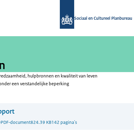
Naar de homepage van Sociaal en Cul
Sociaal en Cultureel Planbureau
n
lfredzaamheid, hulpbronnen en kwaliteit van leven
onder een verstandelijke beperking
pport
0
PDF-document
824.39 KB
142 pagina's