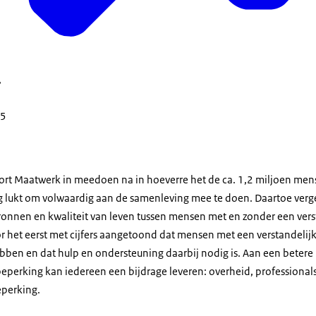
,
 5
port Maatwerk in meedoen na in hoeverre het de ca. 1,2 miljoen me
g lukt om volwaardig aan de samenleving mee te doen. Daartoe verge
onnen en kwaliteit van leven tussen mensen met en zonder een verst
r het eerst met cijfers aangetoond dat mensen met een verstandelij
bben en dat hulp en ondersteuning daarbij nodig is. Aan een betere
beperking kan iedereen een bijdrage leveren: overheid, professiona
eperking.