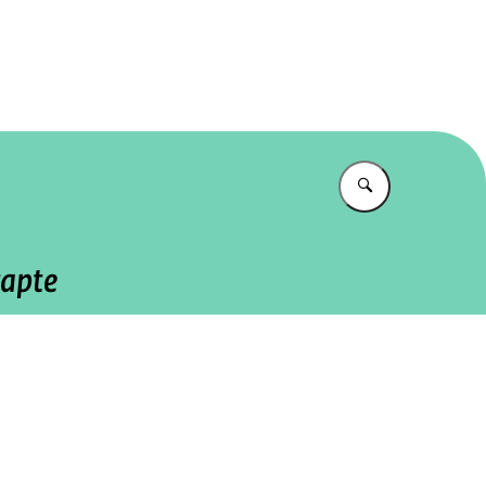
tureel Planbureau
Vul in wat u z
rapte