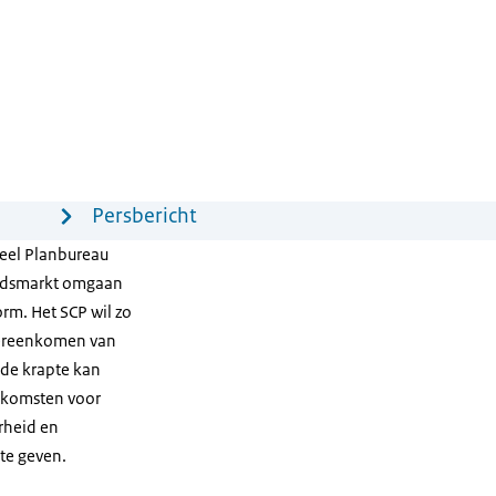
Persbericht
reel Planbureau
eidsmarkt omgaan
rm. Het SCP wil zo
overeenkomen van
 de krapte kan
tkomsten voor
rheid en
 te geven.