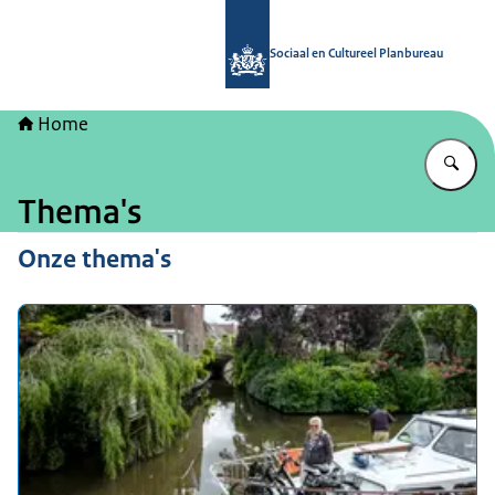
Naar de homepage van Sociaal en Cu
Sociaal en Cultureel Planbureau
Home
Vu
Thema's
Onze thema's