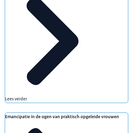
2025
Emancipatie in de ogen van praktisch opgeleide
vrouwen
Een verbindende arbeidsmarkt in een veranderende
samenleving
Kennisnotitie Inkomensbeleid
Bestaanszekerheid vanuit een
bredewelvaartsperspectief
De krapte als kans. Werkgevers over deeltijd- en
flexwerk in het licht van arbeidsmarktkrapte
2024
Lees verder
Leven Lang Ontwikkelen - Wie wil moet het kunnen
Aanbevelingen op rapportages van arbeid en zorg
Emancipatie in de ogen van praktisch opgeleide vrouwen
Vertrouwen in de bijstand
De nieuwe methode om armoede in Nederland te