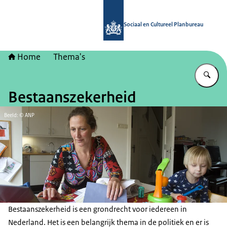
Naar de homepage van Sociaal en Cu
Sociaal en Cultureel Planbureau
Home
Thema's
Vu
Bestaanszekerheid
Beeld: © ANP
Bestaanszekerheid is een grondrecht voor iedereen in
Nederland. Het is een belangrijk thema in de politiek en er is