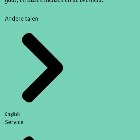
Slotbeschouwing van de reeks 'De veranderende
wereld van werk'
Andere talen
De werkende duizendpoot
Robotisering en de kwaliteit van werk
Factsheet Platformisering en de kwaliteit van werk
Platformisering en de kwaliteit van werk
2020
Werk in ontwikkeling?
Emancipatiemonitor 2020
Kansrijk integratiebeleid op de arbeidsmarkt
De sociale staat van Nederland 2020
De sociale staat van Nederland op hoofdlijnen.
Kwaliteit van leven in onzekere tijden
English
Kansrijk armoedebeleid
Service
Arbeidsmarkt in kaart: werkenden en niet-
werkenden editie 2