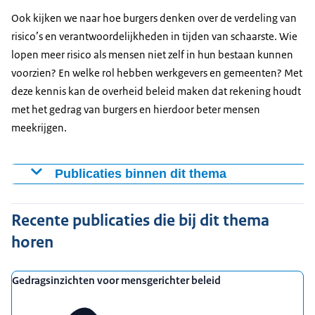
Ook kijken we naar hoe burgers denken over de verdeling van
risico’s en verantwoordelijkheden in tijden van schaarste. Wie
lopen meer risico als mensen niet zelf in hun bestaan kunnen
voorzien? En welke rol hebben werkgevers en gemeenten? Met
deze kennis kan de overheid beleid maken dat rekening houdt
met het gedrag van burgers en hierdoor beter mensen
meekrijgen.
Publicaties binnen dit thema
2026
Recente publicaties die bij dit thema
In contact of uit beeld. Hoe burgers de overheid
ervaren en wat dat betekent voor hun gedrag.
horen
Essay over realistisch beleid: Van een systeemblik
naar oog voor mensen
Gedragsinzichten voor mensgerichter beleid
Gedragsinzichten voor mensgerichter beleid. Lessen
uit een casus over de preventie van geldzorgen.