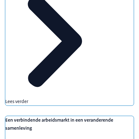
meten
Kennisnotitie Samenhang tussen armoede en
problematische schulden
Bredewelvaartsanalyse van woningisolatie
Wensdenken helpt burgers niet
Eigen regie of een duurzame arbeidsmarkt?
De leefwerelden van arm en rijk
Terugblik SCP-symposium 'De waarde van werk, nu
en in de toekomst'
Kennisnotitie Brede welvaart en kwaliteit van de
samenleving
2023
Lees verder
Meer meedoen is niet per se goed voor jongeren
Op weg naar een nieuwe armoedegrens
Een verbindende arbeidsmarkt in een veranderende
Een brede blik op bijstand
samenleving
Eigentijdse ongelijkheid