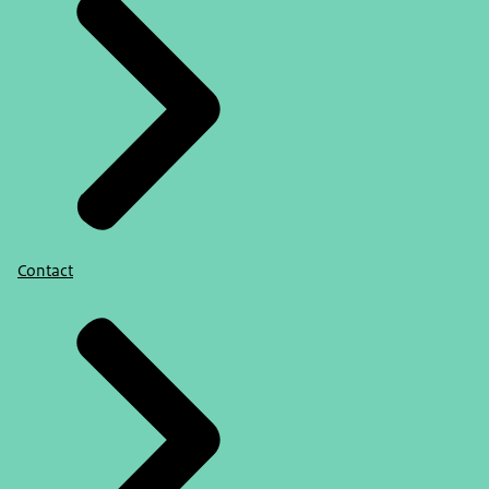
De brede baten van werk
Eindevaluatie van de participatiewet
Samenvatting Eindevaluatie van de Participatiewet
Arbeidsmarkt in kaart: werkgevers - editie 2
Contact