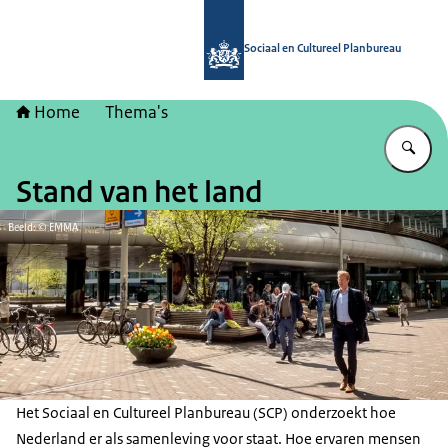
Naar de homepage van Sociaal en Cu
Sociaal en Cultureel Planbureau
Home
Thema's
Vu
Stand van het land
Beeld: © EMMA
Het Sociaal en Cultureel Planbureau (SCP) onderzoekt hoe
Nederland er als samenleving voor staat. Hoe ervaren mensen