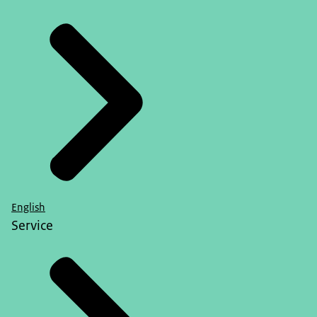
samenleving digitaliseert. En de manier waarop we
met elkaar omgaan ook in belangrijke mate onder
invloed staat van de computer en andere IT
systemen. Ook de manier waarop we ons werk
doen. En als laatste thema waar we zometeen
verder op door gaan spreken. Maatschappelijke
weerbaarheid.
Anic van Damme
Ja belangrijke thema's. Dus breed gedragen ook
vanuit de samenleving dat dit de thema's zijn om
English
mee aan de slag te gaan. Nu hebben we een nieuw
Service
kabinet in de steigers staan. Je praat veel met
beleidsmakers en uitvoeringsorganisaties. Welke
boodschap zou jij een nieuw kabinet vooral willen
meegeven als je kijkt naar die thema's van de
komende jaren?