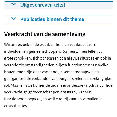
#1 Maatschappelijke weerbaarheid vraagt
Uitgeschreven tekst
om vertrouwen
Karen van Oudenhoven:
15-01-2026
31:26
mp3
43.1 MB
Ja als je wilt dat mensen zich gaan inzetten voor
Publicaties binnen dit thema
maatschappelijke doelen dan is die dat
2025
Download
vertrouwen van burgers in de politiek heel
Veerkracht van de samenleving
Jong en veerkrachtig
belangrijk en wat je ziet is dat met dat lage
Naar een toekomst die jongeren toekomt
Wij onderzoeken de weerbaarheid en veerkracht van
vertrouwen ook het onderschrijven van
Wat ons verbindt - Bouwstenen van een
individuen en gemeenschappen. Kunnen zij herstellen van
belangrijke principes van die rechtsstaat toch een
veerkrachtige samenleving
grote schokken, zich aanpassen aan nieuwe situaties en ook in
beetje onder druk komt te staan.
Digitaal vervlochten, maar ook verbonden?
veranderde omstandigheden blijven functioneren? En welke
Anic van Damme
bouwstenen zijn daar voor nodig?Gemeenschapszin en
2024
Welkom bij De Staat van Ons, de maandelijkse
georganiseerde verbanden van burgers spelen een belangrijke
podcast van het Sociaal en Cultureel Planbureau.
Solidariteit in Nederland op het gebied van wonen
rol. Maar er is de komende tijd meer onderzoek nodig naar hoe
Mijn naam is Anic van Damme en in deze serie
Samenleven in de toekomst
veerkrachtige gemeenschappen ontstaan, wat hun
onderzoeken we hoe Nederland ervoor staat.En
Samen verschillend
functioneren bepaalt, en welke rol zij kunnen vervullen in
dat doen we door te kijken naar de mensen achter
Kennisnotitie Jongeren leren omgaan met diversiteit
crisissituaties.
de cijfers en de verhalen achter het beleid. In onze
Kennisnotitie overheidshandelen tijdens en na crises
eerste aflevering richten we ons op een thema dat