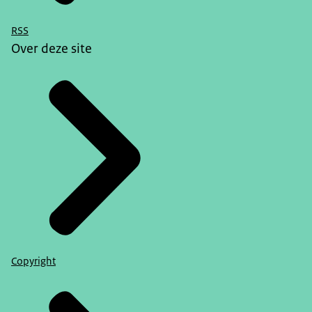
belangrijke principes van die rechtsstaat toch een
beetje onder druk komt te staan. En mensen
RSS
Over deze site
zeggen, doe maar krachtige leiders, want die
kunnen snel resultaat boeken. En dan is het
eigenlijk lastig dat je ook nog een Raad van State
hebt, want dat is een soort sta-in-de-weg. Of
andere juridische organen die bewaken dat de
dingen ordentelijk verlopen in onze samenleving.
En je ziet ook dat mensen vinden dat de
meerderheid maar moet bepalen welke kant het
op gaat. En dat de belangrijke bescherming van
minderheden, de belangen van minderheden in
ons land wat minder belangrijk gevonden worden.
Ja, en op het moment dat de rechtsstaat gaat
Copyright
afkalven dan is dat een groot gevaar voor een
open democratische samenleving.
Anic van Damme