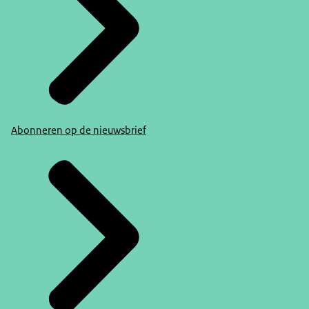
weinig vertrouwen hebben in de politiek?
Karen van Oudenhoven
Nou ja, op het moment dat je de grote
vraagstukken wilt aanpakken, heb je daar ook
inzet van mensen bij nodig. Als we straks spreken
over weerbaarheid, dan wil je ook dat mensen zelf
iets doen. Want de overheid kan niet overal zijn als
Abonneren op de nieuwsbrief
er een crisis is. We zien het ook in de zorg. De zorg
kan niet alles meer aan, dus wil een groter beroep
doen op de samenredzaamheid van mensen. Ja,
als je wilt dat mensen zich gaan inzetten voor
maatschappelijke doelen, dan is dat vertrouwen
van burgers in de politiek heel belangrijk. En wat
wij ook zien is dat we leven in een democratische
rechtsstaat. En dat is een belangrijke basis voor
een goede samenleving. En wat je ziet is dat met
dat lage vertrouwen ook het onderschrijven van