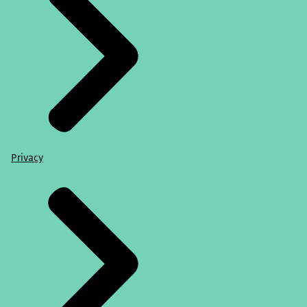
Helder! Ja, precies, waar we afgelopen jaren zo
hard ons best voor hebben gedaan, als
samenleving, natuurlijk om zo'n democratisch
sterk systeem op te zetten.
Karen van Oudenhoven
Dat klopt.
Anic van Damme
Eigenlijk hoor ik je ook zeggen, dus ga vooral die
Privacy
problemen oplossen in plaats van te veel naar
elkaar kijken.
Karen van Oudenhoven
Dat klopt en dat betekent dat je moet
samenwerken en dat je ook moet accepteren dat
je coalities hebt met partijen die niet overal
hetzelfde over denken. Maar dat wil niet zeggen