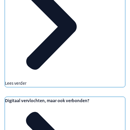
onderzoekskoers uit voor de komende jaren. De
de samenleving en het politieke klimaat
veranderen nogal snel/ Je kan zeggen we staan
onder druk. Dus een belangrijk thema in het
meerjarenplan van het SCP is maatschappelijke
weerbaarheid. En daar sprak jij afgelopen jaar als
bijzonder hoogleraar jou oratie over uit bij de VU
in Amsterdam.
Karen van Oudenhoven
Dat klopt.
Lees verder
Anic van Damme
Ja daar gaan we uitgebreid over praten. Maar we
beginnen eerst even bij het meerjarenplan. Ja
Digitaal vervlochten, maar ook verbonden?
2026 nieuw meerjarenplan. Wat zijn voor jou de
belangrijkste speerpunten de komende jaren?
Karen van Oudenhoven