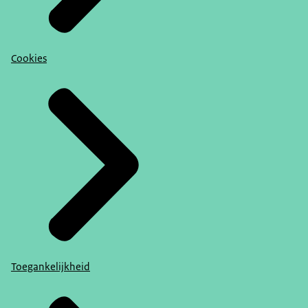
dat je niet gezamenlijk toch oplossingen kunt
genereren voor problemen.
Anic van Damme
Cookies
Ja, mooi advies richting Den Haag zou ik zeggen.
We gaan het hebben over weerbaarheid. Je wijdde
daar vorig jaar je oratie aan. Je hield er de
afgelopen tijd verschillende lezingen over. En
daarin benadruk je hoe belangrijk veerkracht en
gemeenschapszin zijn in een tijd van crisisdreiging.
Vandaag wil ik graag met je onderzoeken hoe staat
het ervoor met onze maatschappelijke
weerbaarheid. Waar zit de veerkracht in de
samenleving? En ik ben ook wel benieuwd waar
nog niet? En wat kunnen overheid en lokale
gemeenschappen doen om die veerkracht te
Toegankelijkheid
versterken? Eerst maar eens beginnen bij het
waarom? Ik las dat je eerder had aangegeven. We