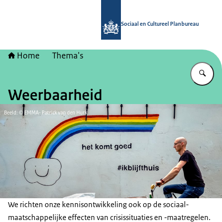
Naar de homepage van Sociaal en Cu
Sociaal en Cultureel Planbureau
Home
Thema's
Vu
Weerbaarheid
Beeld: © EMMA- Patrick van den Hurk
We richten onze kennisontwikkeling ook op de sociaal-
maatschappelijke effecten van crisissituaties en -maatregelen.