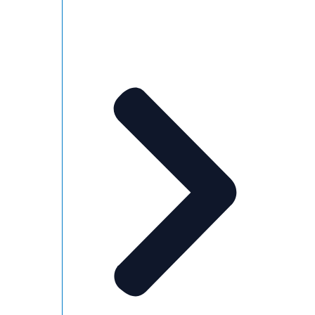
Marieke
Wij als Energiebank richten ons vooral op he
Fixbrigade brengt vooral energiebesparende
Evelien
Bij de mensen thuis?
Marieke
Bij de mensen thuis.
Evelien
Oké heel goed dan hebben we dat al scherp i
meest fundamentele beeld uit het rapport. I
Yvonne
Nederland is een meerderheid voor klimaata
heel belangrijk. Een ruime meerderheid is ook
nodig is. Maar tegelijkertijd is er ook veel 
regering te weinig doet. Maar 4 op de 10 vindt