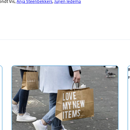
ondt Vis,
Anja Steenbekkers
,
Jurjen Iedema
jk maar die steun is niet vanzelfsprekend. Een
 klimaat twijfelt aan de zin van Nederlandse actie en
rheid. Wat zeggen deze bevindingen over hoe we
een noodzakelijke transitie het vertrouwen in overheid
oördinator van het team Klimaat en Samenleving.
er van dat team en Carmen Lucke je bent coördinator bij
aarnaast Marieke Vollering directeur van Stichting
r
nnen. Marieke wat doen jullie bij de Energiebank?
gade als Energiebank die thuiskomen bij mensen achter de
bben. En wij ondersteunen hen met hele praktische hulp.
ganisaties?