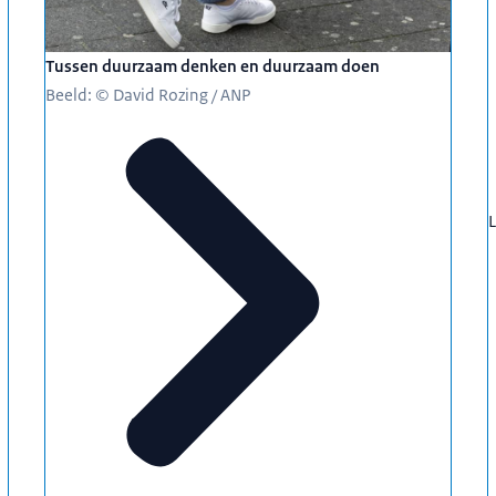
t gedragsstuk en ontzorging bij verduurzaming En
Tussen duurzaam denken en duurzaam doen
 maatregelen aan.
Beeld: © David Rozing / ANP
L
n het gesprek. Yvonne laten we even beginnen bij het
s Nederland nou voor of tegen klimaataanpak?
anpak en vindt ook de overstap naar duurzame energie
 bezorgd over klimaatverandering en vindt dat er actie
verdeeldheid. Ongeveer 6 op de 10 mensen vindt dat de
 juist dat de regering te veel doet.