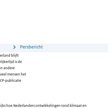
Persbericht
rland blijft
jkertijd is de
an andere
veel mensen het
SCP-publicatie
lijks hoe Nederlanders ontwikkelingen rond klimaat en