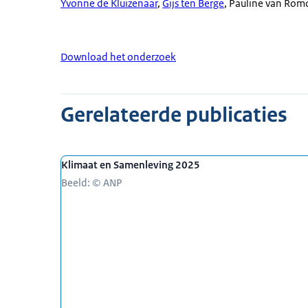
Yvonne de Kluizenaar
,
Gijs ten Berge
, Pauline van Rom
meeste mensen vinden klimaataanpak belangri
groeiende groep is boos over de aandacht voor
voelt zich onvoldoende gehoord door de ove
Download het onderzoek
klimaatbeleid maken? En hoe voorkom je dat 
en samenleving ondermijnt?
Gerelateerde publicaties
Aan tafel vier gasten Yvonne de Kluizenaar c
Welkom. En Gijs Ten Berge jij bent onderzoek
Stichting Fix Brigade Nederland. Welkom. En d
Energiebank Nederland.
Klimaat en Samenleving 2025
Beeld: © ANP
Ja even om met die twee organisaties te begi
Marieke
Wij zijn beide organisaties dus zowel Fix Bri
voordeur die een te hoge energierekening he
Evelien
En waar zit het verschil tussen jullie in qua or